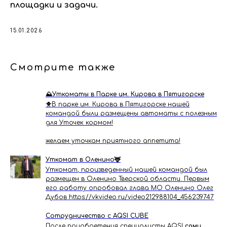
площадки и задачи.
15.01.2026
Смотрите также
⛰️Уткоматы в Парке им. Кирова в Пятигорске
🐥В парке им. Кирова в Пятигорске нашей
командой были размещены автоматы с полезным
для Уточек кормом!
желаем уточкам приятного аппетита!
Уткомат в Оленино🦌
Уткомат, произведенный нашей командой был
размещен в Оленино Тверской области. Первым
его работу опробовал глава МО Оленино Олег
Дубов https://vkvideo.ru/video212988104_456239747
Сотрудничество с AQSI CUBE
После приобретения специалисты AQSI
сами